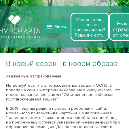
Укусил клещ,
Нуж
а вы не
Меню
страхо
застрахованы?
от кле
Решение есть!
В новый сезон - в новом образе!
Уважаемые застрахованные!
Не волнуйтесь, что в поисковике вы вводили ОСПЗ, а
попали на сайт с интересным названием Иммунокарта. Это
новое название программы "Объединенная сибирская
противоклещевая защита".
В 2018 году мы решили провести ребрендинг сайта,
мобильного приложения и карточки. Ваша привычная
"зеленая карточка" тоже немного приобрела новый вид,
но по-прежнему остается узнаваемой и незаменимой при
обращении за помощью. Для вас обновленный сайт и