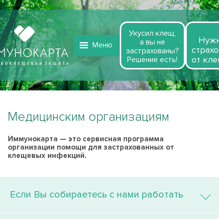
Укусил клещ,
Нуж
а вы не
Меню
страхо
застрахованы?
от кле
Решение есть!
Медицинским организациям
Иммунокарта — это сервисная программа
организации помощи для застрахованных от
клещевых инфекций.
Если Вы собираетесь с нами работать